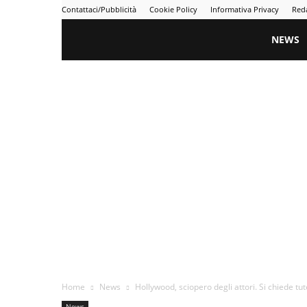
Contattaci/Pubblicità
Cookie Policy
Informativa Privacy
Red
Gametime
NEWS
Home
News
Hollywood, sciopero degli attori. Si chiede tute
News