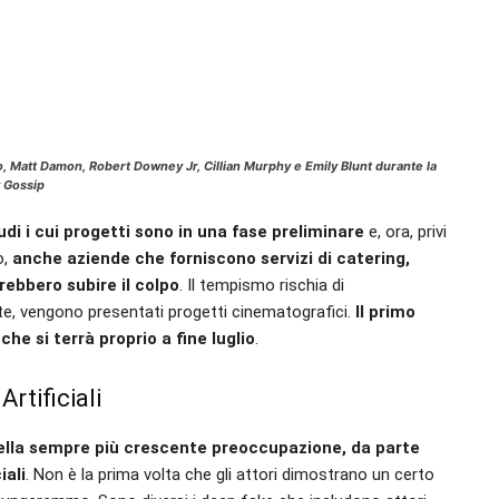
to, Matt Damon, Robert Downey Jr, Cillian Murphy e Emily Blunt durante la
y Gossip
udi i cui progetti sono in una fase preliminare
e, ora, privi
o,
anche aziende che forniscono servizi di catering,
rebbero subire il colpo
. Il tempismo rischia di
e, vengono presentati progetti cinematografici.
Il primo
e si terrà proprio a fine luglio
.
rtificiali
nella sempre più crescente preoccupazione, da parte
iali
. Non è la prima volta che gli attori dimostrano un certo