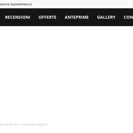
azione Gametimers.it
rs
RECENSIONI
OFFERTE
ANTEPRIME
GALLERY
CON
la dalle IA e stipendi migliori