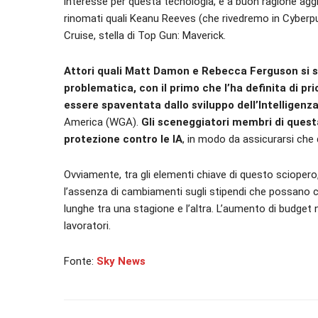
interesse per questa tecnologia, e a buon ragione agg
rinomati quali Keanu Reeves (che rivedremo in Cyberp
Cruise, stella di Top Gun: Maverick.
Attori quali Matt Damon e Rebecca Ferguson si 
problematica, con il primo che l’ha definita di 
essere spaventata dallo sviluppo dell’Intelligenza 
America (WGA).
Gli sceneggiatori membri di quest
protezione contro le IA
, in modo da assicurarsi che
Ovviamente, tra gli elementi chiave di questo sciopero
l’assenza di cambiamenti sugli stipendi che possano 
lunghe tra una stagione e l’altra. L’aumento di budget n
lavoratori.
Fonte:
Sky News