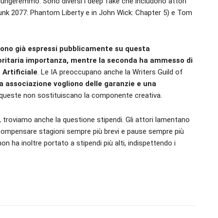
iungeremmo. Sono diversi i deep fake che includono attori
unk 2077: Phantom Liberty e in John Wick: Chapter 5) e Tom
sono già espressi pubblicamente su questa
prioritaria importanza, mentre la seconda ha ammesso di
Artificiale
. Le IA preoccupano anche la Writers Guild of
a associazione vogliono delle garanzie e una
 queste non sostituiscano la componente creativa.
, troviamo anche la questione stipendi. Gli attori lamentano
compensare stagioni sempre più brevi e pause sempre più
on ha inoltre portato a stipendi più alti, indispettendo i