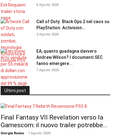
6 Agosto 2026
Call of Duty: Black Ops 2 nel caos su
PlayStation: Activision...
3 Agosto 2026
EA, quanto guadagna davvero
Andrew Wilson? I documenti SEC
fanno emergere...
7 Agosto 2026
Ultimi post
Final Fantasy VII Revelation verso la
Gamescom: il nuovo trailer potrebbe...
Giorgia Russo
-
7 Agosto 2026