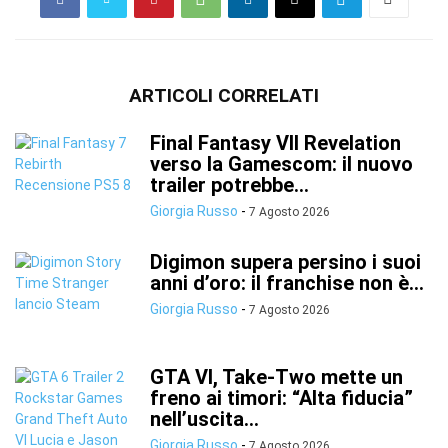
ARTICOLI CORRELATI
Final Fantasy VII Revelation
verso la Gamescom: il nuovo
trailer potrebbe...
Giorgia Russo
-
7 Agosto 2026
Digimon supera persino i suoi
anni d’oro: il franchise non è...
Giorgia Russo
-
7 Agosto 2026
GTA VI, Take-Two mette un
freno ai timori: “Alta fiducia”
nell’uscita...
Giorgia Russo
-
7 Agosto 2026