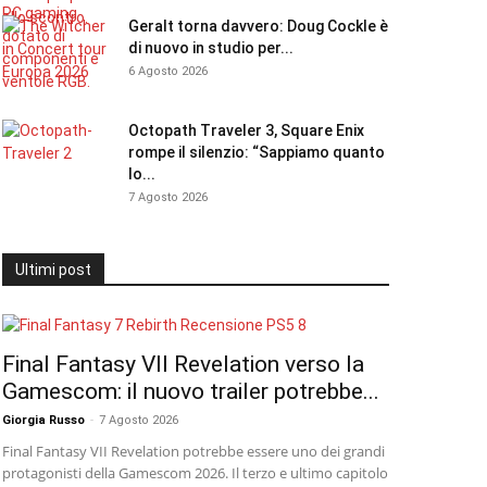
Geralt torna davvero: Doug Cockle è
di nuovo in studio per...
6 Agosto 2026
Octopath Traveler 3, Square Enix
rompe il silenzio: “Sappiamo quanto
lo...
7 Agosto 2026
Ultimi post
Final Fantasy VII Revelation verso la
Gamescom: il nuovo trailer potrebbe...
Giorgia Russo
-
7 Agosto 2026
Final Fantasy VII Revelation potrebbe essere uno dei grandi
protagonisti della Gamescom 2026. Il terzo e ultimo capitolo