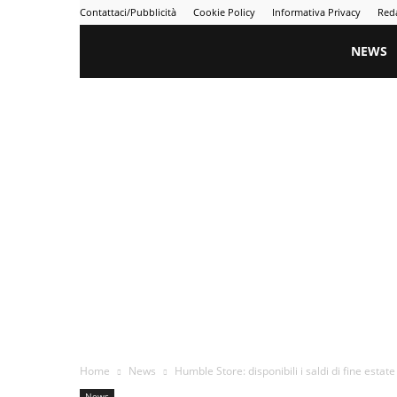
Contattaci/Pubblicità
Cookie Policy
Informativa Privacy
Red
Gametime
NEWS
Home
News
Humble Store: disponibili i saldi di fine estate
News