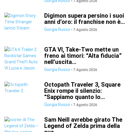
Giorgia Russo
-
7 Agosto 2026
Digimon supera persino i suoi
anni d’oro: il franchise non è...
Giorgia Russo
-
7 Agosto 2026
GTA VI, Take-Two mette un
freno ai timori: “Alta fiducia”
nell’uscita...
Giorgia Russo
-
7 Agosto 2026
Octopath Traveler 3, Square
Enix rompe il silenzio:
“Sappiamo quanto lo...
Giorgia Russo
-
7 Agosto 2026
Sam Neill avrebbe girato The
Legend of Zelda prima della