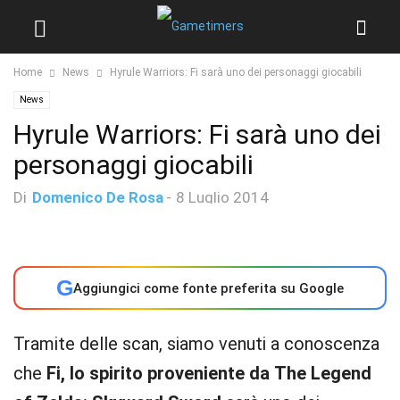
Home
News
Hyrule Warriors: Fi sarà uno dei personaggi giocabili
News
Hyrule Warriors: Fi sarà uno dei
personaggi giocabili
Di
Domenico De Rosa
-
8 Luglio 2014
G
Aggiungici come fonte preferita su Google
Tramite delle scan, siamo venuti a conoscenza
che
Fi, lo spirito proveniente da The Legend