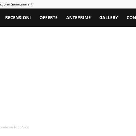
azione Gametimers.it
rs
RECENSIONI
OFFERTE
ANTEPRIME
GALLERY
CON
 onda su NicoNico