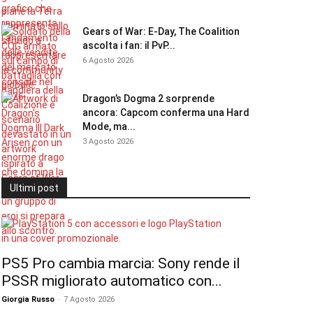
Gears of War: E-Day, The Coalition
ascolta i fan: il PvP...
6 Agosto 2026
Dragon’s Dogma 2 sorprende
ancora: Capcom conferma una Hard
Mode, ma...
3 Agosto 2026
Ultimi post
PS5 Pro cambia marcia: Sony rende il
PSSR migliorato automatico con...
Giorgia Russo
-
7 Agosto 2026