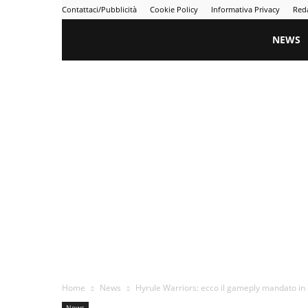
Contattaci/Pubblicità
Cookie Policy
Informativa Privacy
Red
Gametime
NEWS
Home
News
Hyrule Warriors: ecco il gameply mandato in
News