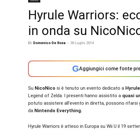
Hyrule Warriors: e
in onda su NicoNic
Di
Domenico De Rosa
-
30 Luglio 2014
G
Aggiungici come fonte pre
Su
NicoNico
si è tenuto un evento dedicato a
Hyrule
Legend of Zelda. I presenti hanno assistito a
quasi u
potuto assistere all’evento in diretta, possono rifarsi
da
Nintendo Everything.
Hyrule Warriors è atteso in Europa su Wii U il 19 sett