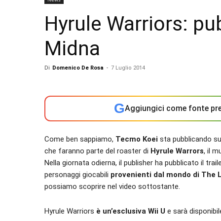
Hyrule Warriors: pubb
Midna
Di
Domenico De Rosa
-
7 Luglio 2014
G
Aggiungici come fonte pre
Come ben sappiamo,
Tecmo Koei
sta pubblicando su
che faranno parte del roaster di
Hyrule Warrors
, il 
Nella giornata odierna, il publisher ha pubblicato il traile
personaggi giocabili
provenienti dal mondo di The 
possiamo scoprire nel video sottostante.
Hyrule Warriors
è un’esclusiva Wii U
e sarà disponibil