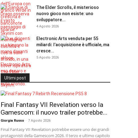
The Elder Scrolls, il misterioso
nuovo gioco non esiste: uno
sviluppatore...
4 Agosto 2026
Electronic Arts venduta per 55
miliardi: l’acquisizione è ufficiale, ma
cresce...
5 Agosto 2026
Ultimi post
Final Fantasy VII Revelation verso la
Gamescom: il nuovo trailer potrebbe...
Giorgia Russo
-
7 Agosto 2026
Final Fantasy VII Revelation potrebbe essere uno dei grandi
protagonisti della Gamescom 2026. Il terzo e ultimo capitolo