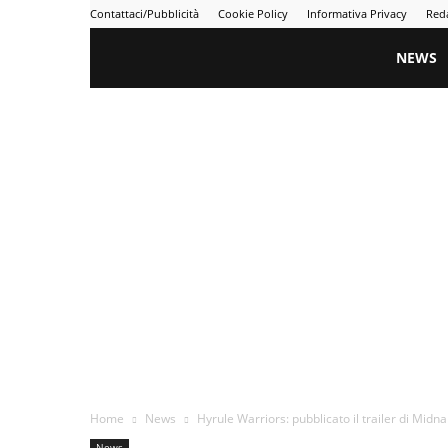
Contattaci/Pubblicità
Cookie Policy
Informativa Privacy
Red
Gametime
NEWS
Home
News
Hyrule Warriors: pubblicato il trailer di Midna
News