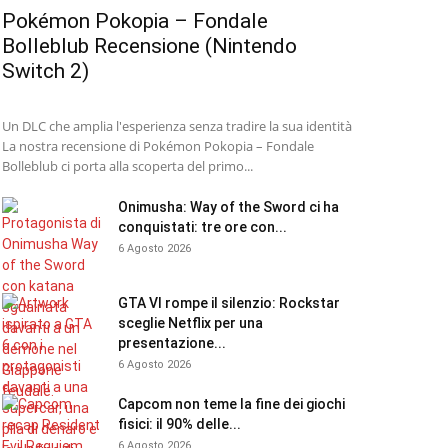
Pokémon Pokopia – Fondale
Bolleblub Recensione (Nintendo
Switch 2)
Un DLC che amplia l'esperienza senza tradire la sua identità
La nostra recensione di Pokémon Pokopia – Fondale
Bolleblub ci porta alla scoperta del primo...
Onimusha: Way of the Sword ci ha
conquistati: tre ore con...
6 Agosto 2026
GTA VI rompe il silenzio: Rockstar
sceglie Netflix per una
presentazione...
6 Agosto 2026
Capcom non teme la fine dei giochi
fisici: il 90% delle...
6 Agosto 2026