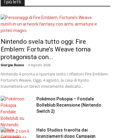
I più letti
Nintendo svela tutto oggi: Fire
Emblem: Fortune’s Weave torna
protagonista con...
Giorgia Russo
-
4 Agosto 2026
Nintendo è pronta a riportare sotto i riflettori Fire Emblem:
Fortune’s Weave. Oggi, 4 agosto, la casa di Kyoto
trasmetterà un Direct interamente dedicato...
Pokémon Pokopia – Fondale
Bolleblub Recensione (Nintendo
Switch 2)
Halo Studios travolta dai
licenziamenti dopo Campaign