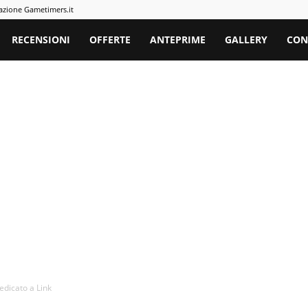
azione Gametimers.it
rs
RECENSIONI
OFFERTE
ANTEPRIME
GALLERY
CON
edicato a Link