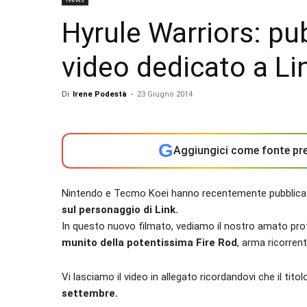
Hyrule Warriors: pu
video dedicato a Li
Di
Irene Podestà
-
23 Giugno 2014
G
Aggiungici come fonte pre
Nintendo e Tecmo Koei hanno recentemente pubblic
sul personaggio di Link.
In questo nuovo filmato, vediamo il nostro amato pr
munito della potentissima Fire Rod
, arma ricorren
Vi lasciamo il video in allegato ricordandovi che il titol
settembre.