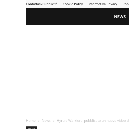
Contattaci/Pubblicità
Cookie Policy
Informativa Privacy
Red
Gametime
NEWS
Home
News
Hyrule Warriors: pubblicato un nuovo video d
News