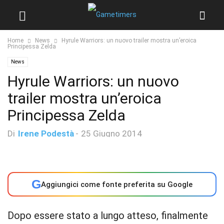
Home
News
Hyrule Warriors: un nuovo trailer mostra un’eroica
Principessa Zelda
News
Hyrule Warriors: un nuovo
trailer mostra un’eroica
Principessa Zelda
Di
Irene Podestà
-
25 Giugno 2014
G
Aggiungici come fonte preferita su Google
Dopo essere stato a lungo atteso, finalmente