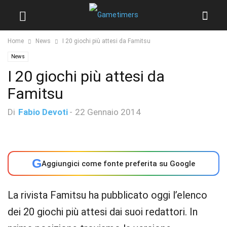
Home
News
I 20 giochi più attesi da Famitsu
News
I 20 giochi più attesi da
Famitsu
Di
Fabio Devoti
-
22 Gennaio 2014
G
Aggiungici come fonte preferita su Google
La rivista Famitsu ha pubblicato oggi l’elenco
dei 20 giochi più attesi dai suoi redattori. In