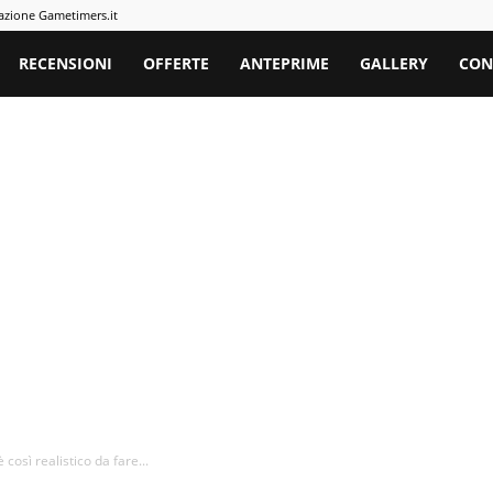
azione Gametimers.it
rs
RECENSIONI
OFFERTE
ANTEPRIME
GALLERY
CON
così realistico da fare...