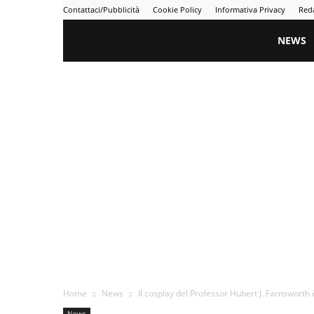
Contattaci/Pubblicità
Cookie Policy
Informativa Privacy
Red
Gametime
NEWS
Home
News
Il cosplay del Professor Hubert J. Farnsworth è 
News