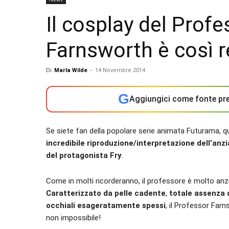
Il cosplay del Profe
Farnsworth è così r
Di
Marla Wilde
-
14 Novembre 2014
G
Aggiungici come fonte pre
Se siete fan della popolare serie animata Futurama, qu
incredibile riproduzione/interpretazione dell’an
del protagonista Fry
.
Come in molti ricorderanno, il professore è molto anzi
Caratterizzato da pelle cadente
,
totale assenza d
occhiali esageratamente spessi
, il Professor Far
non impossibile!