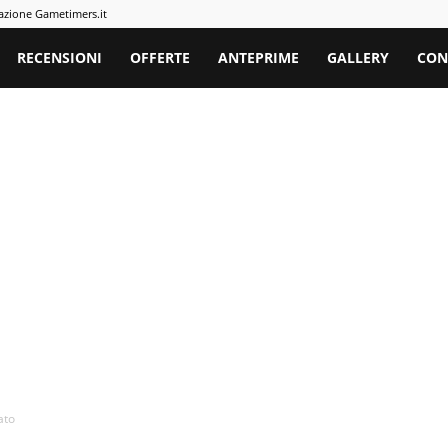
azione Gametimers.it
rs
RECENSIONI
OFFERTE
ANTEPRIME
GALLERY
CON
ato