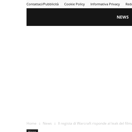
Contattaci/Pubblicità
Cookie Policy
Informativa Privacy
Red
Gametime
NEWS
Home
News
Il regista di Warcraft risponde al leak del film
News