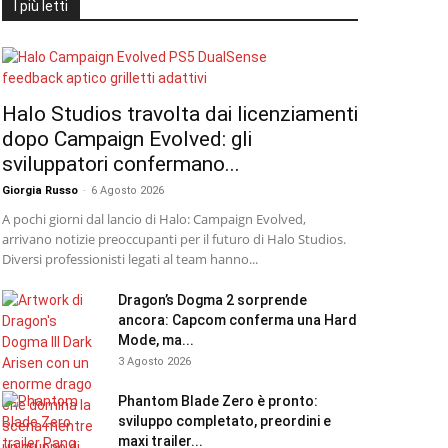
I più letti
Halo Studios travolta dai licenziamenti
dopo Campaign Evolved: gli
sviluppatori confermano...
Giorgia Russo
-
6 Agosto 2026
A pochi giorni dal lancio di Halo: Campaign Evolved,
arrivano notizie preoccupanti per il futuro di Halo Studios.
Diversi professionisti legati al team hanno...
Dragon’s Dogma 2 sorprende
ancora: Capcom conferma una Hard
Mode, ma...
3 Agosto 2026
Phantom Blade Zero è pronto:
sviluppo completato, preordini e
maxi trailer...