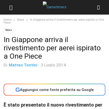
Home
News
In Giappone arriva il rivestimento per aerei ispirato a One
Piece
News
In Giappone arriva il
rivestimento per aerei ispirato
a One Piece
Di
Matteo Tontini
-
3 Luglio 2014
G
Aggiungici come fonte preferita su Google
È stato presentato il nuovo rivestimento per