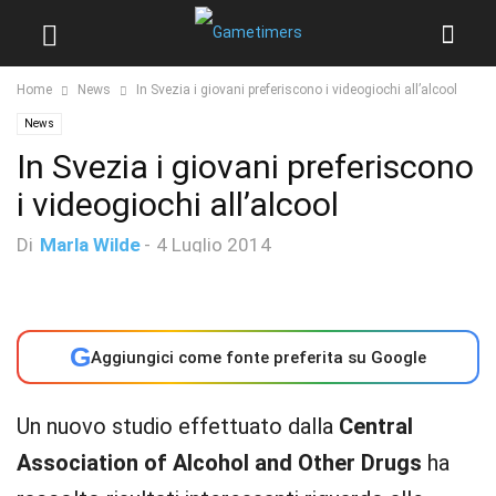
Home
News
In Svezia i giovani preferiscono i videogiochi all’alcool
News
In Svezia i giovani preferiscono
i videogiochi all’alcool
Di
Marla Wilde
-
4 Luglio 2014
G
Aggiungici come fonte preferita su Google
Un nuovo studio effettuato dalla
Central
Association of Alcohol and Other Drugs
ha