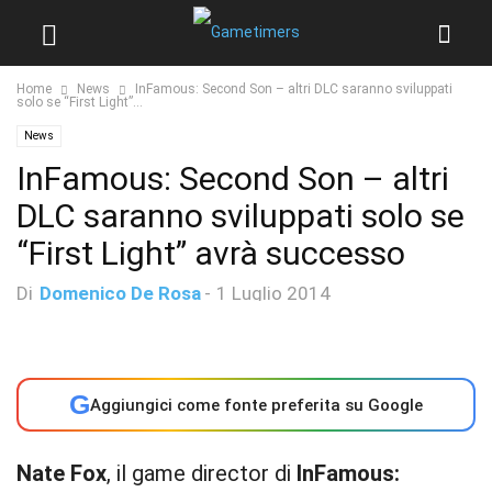
Home
News
InFamous: Second Son – altri DLC saranno sviluppati
solo se “First Light”...
News
InFamous: Second Son – altri
DLC saranno sviluppati solo se
“First Light” avrà successo
Di
Domenico De Rosa
-
1 Luglio 2014
G
Aggiungici come fonte preferita su Google
Nate Fox
, il game director di
InFamous: