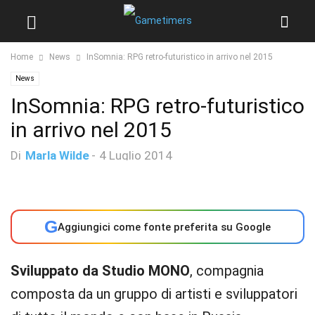
Home
News
InSomnia: RPG retro-futuristico in arrivo nel 2015
News
InSomnia: RPG retro-futuristico
in arrivo nel 2015
Di
Marla Wilde
-
4 Luglio 2014
G
Aggiungici come fonte preferita su Google
Sviluppato da Studio MONO
, compagnia
composta da un gruppo di artisti e sviluppatori