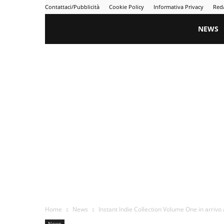
Contattaci/Pubblicità
Cookie Policy
Informativa Privacy
Red
Gametime
NEWS
Home
News
Instant Indie Collection Volume One in arriv
News