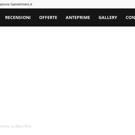
azione Gametimers.it
rs
RECENSIONI
OFFERTE
ANTEPRIME
GALLERY
CON
o anche su Xbox One