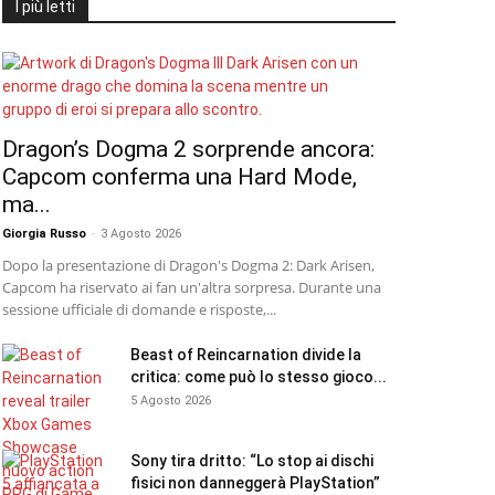
I più letti
Dragon’s Dogma 2 sorprende ancora:
Capcom conferma una Hard Mode,
ma...
Giorgia Russo
-
3 Agosto 2026
Dopo la presentazione di Dragon's Dogma 2: Dark Arisen,
Capcom ha riservato ai fan un'altra sorpresa. Durante una
sessione ufficiale di domande e risposte,...
Beast of Reincarnation divide la
critica: come può lo stesso gioco...
5 Agosto 2026
Sony tira dritto: “Lo stop ai dischi
fisici non danneggerà PlayStation”