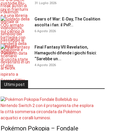
31 Luglio 2026
Gears of War: E-Day, The Coalition
ascolta i fan: il PvP...
6 Agosto 2026
Final Fantasy VII Revelation,
Hamaguchi difende i giochi fisici:
“Sarebbe un...
4 Agosto 2026
Ultimi post
Pokémon Pokopia – Fondale