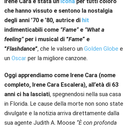
Irene Cara è stata un’
icona
per tutti coloro
che hanno vissuto e sentono la nostalgia
degli anni ’70 e ’80, autrice di
hit
indimenticabili come
“Fame”
e
“What a
feeling”
per i musical di “
Fame
” e
“
Flashdance
“
, che le valsero un
Golden Globe
e
un
Oscar
per la migliore canzone.
Oggi apprendiamo come Irene Cara (nome
completo, Irene Cara Escalera), all’età di 63
anni ci ha lasciati
, spegnendosi nella sua casa
in Florida. Le cause della morte non sono state
divulgate e la notizia arriva direttamente dalla
sua agente Judith A. Moose
“È con profonda