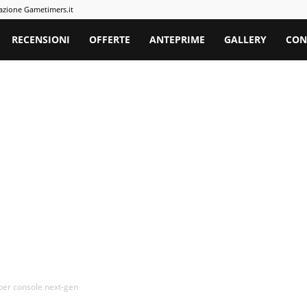
azione Gametimers.it
rs
RECENSIONI
OFFERTE
ANTEPRIME
GALLERY
CON
per console next-gen