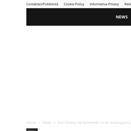
Contattaci/Pubblicità
Cookie Policy
Informativa Privacy
Red
Gametime
NEWS
Home
News
Iron Galaxy sta lavorando su un nuovo gioco 
News