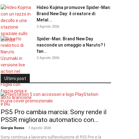
Hideo Kojima promuove Spider-Man:
Brand New Day: il creatore di
Metal...
2 Agosto 2026
Spider-Man: Brand New Day
nasconde un omaggio a Naruto? I
fan...
2 Agosto 2026
Ultimi post
PS5 Pro cambia marcia: Sony rende il
PSSR migliorato automatico con...
Giorgia Russo
-
7 Agosto 2026
Sony continua a lavorare sull’evoluzione di PS5 Pro e la