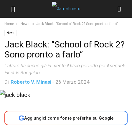
Home
News
Jack Black: “School of Rock 2? Sono pronto a farlo”
News
Jack Black: “School of Rock 2?
Sono pronto a farlo”
L'attore ha anche già in mente il titolo perfetto per il sequel:
Electric Boogaloo
Di
Roberto V. Minasi
-
26 Marzo 2024
G
Aggiungici come fonte preferita su Google