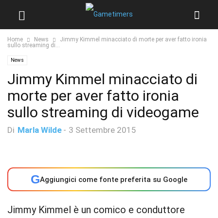
Home
News
Jimmy Kimmel minacciato di morte per aver fatto ironia
sullo streaming di...
News
Jimmy Kimmel minacciato di
morte per aver fatto ironia
sullo streaming di videogame
Di
Marla Wilde
-
3 Settembre 2015
G
Aggiungici come fonte preferita su Google
Jimmy Kimmel è un comico e conduttore