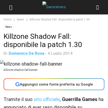
Home
News
Killzone Shadow Fall: disponibile la patch 1.30
News
Killzone Shadow Fall:
disponibile la patch 1.30
Di
Domenico De Rosa
-
4 Luglio 2014
killzone-shadow-fall-banner
G
Aggiungici come fonte preferita su Google
Tramite il suo
sito ufficiale
,
Guerrilla Games
ha
annunciato di aver reso disponibile su