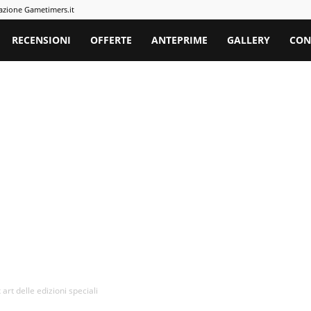
azione Gametimers.it
rs
RECENSIONI
OFFERTE
ANTEPRIME
GALLERY
CON
rt delle edizioni speciali