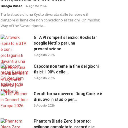
Giorgia Russo
-
6 Agosto 2026
Tra le strade di una Kyoto divorata dalle tenebre e il
clangore di lame che non concedono esitazioni, Onimusha:
Way of the Sword riporta...
GTA VI rompe il silenzio: Rockstar
sceglie Netflix per una
presentazione...
6 Agosto 2026
Capcom non teme la fine dei giochi
fisici: il 90% delle...
6 Agosto 2026
Geralt torna davvero: Doug Cockle è
di nuovo in studio per...
6 Agosto 2026
Phantom Blade Zero è pronto:
sviluppo completato, preordini e