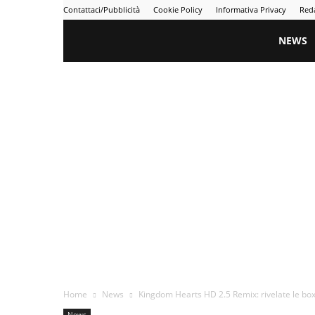
Contattaci/Pubblicità
Cookie Policy
Informativa Privacy
Red
Gametime
NEWS
Home
News
Kingdom Hearts HD 2.5 Remix: rivelate le box a
News