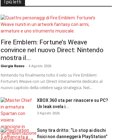
I più letti
Fire Emblem: Fortune’s Weave
convince nel nuovo Direct: Nintendo
mostra il...
Giorgia Russo
-
4 Agosto 2026
Nintendo ha finalmente tolto il velo su Fire Emblem:
Fortune’s Weave con un Direct interamente dedicato al
nuovo capitolo della celebre saga strategica. Nel...
XBOX 360 sta per rinascere su PC?
Un leak svela i...
3 Agosto 2026
Sony tira dritto: “Lo stop ai dischi
fisici non danneggerà PlayStation”