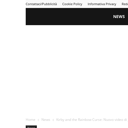
Contattaci/Pubblicità
Cookie Policy
Informativa Privacy
Red
Gametime
NEWS
Home
News
Kirby and the Rainbow Curse: Nuovo video d
News