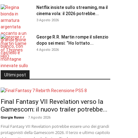
Netflix insiste sullo streaming, ma il
cinema vola: il 2026 potrebbe...
3 Agosto 2026
George R.R. Martin rompe il silenzio
dopo sei mesi: “Ho lottato...
4 Agosto 2026
Ultimi post
Final Fantasy VII Revelation verso la
Gamescom: il nuovo trailer potrebbe...
Giorgia Russo
-
7 Agosto 2026
Final Fantasy VII Revelation potrebbe essere uno dei grandi
protagonisti della Gamescom 2026. Il terzo e ultimo capitolo