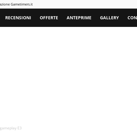
azione Gametimers.it
rs
RECENSIONI
OFFERTE
ANTEPRIME
GALLERY
CON
i gameplay E3