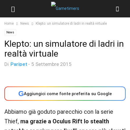
Home
News
Klepto: un simulatore di ladri in realtà virtuale
News
Klepto: un simulatore di ladri in
realtà virtuale
Di
Paripet
-
5 Settembre 2015
G
Aggiungici come fonte preferita su Google
Abbiamo già goduto parecchio con la serie
Thief,
ma grazie a Oculus Rift lo stealth