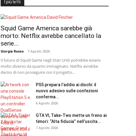
I più letti
Squid Game America sarebbe già
morto: Netflix avrebbe cancellato la
serie...
Giorgia Russo
-
7 Agosto 2026
Il futuro di Squid Game negli Stati Uniti potrebbe essere
molto diverso da quanto immaginato. Netflix avrebbe
deciso di non proseguire con il progetto...
PS5 prepara l’addio ai dischi: il
nuovo adesivo sulle confezioni
conferma...
6 Agosto 2026
GTA VI, Take-Two mette un freno ai
timori: “Alta fiducia” nell’uscita...
7 Agosto 2026