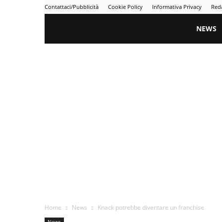
Contattaci/Pubblicità
Cookie Policy
Informativa Privacy
Red
Gametime
NEWS
Home
News
Knack potrebbe diventare un franchise
News