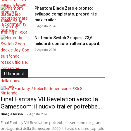
Phantom Blade Zero è pronto:
sviluppo completato, preordini e
maxi trailer...
6 Agosto 2026
Nintendo Switch 2 supera 23,6
milioni di console: rallenta dopo il...
7 Agosto 2026
Ultimi post
Final Fantasy VII Revelation verso la
Gamescom: il nuovo trailer potrebbe...
Giorgia Russo
-
7 Agosto 2026
Final Fantasy VII Revelation potrebbe essere uno dei grandi
protagonisti della Gamescom 2026. Il terzo e ultimo capitolo