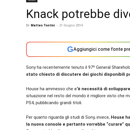
Knack potrebbe div
Di
Matteo Tontini
-
21 Giugno 2014
G
Aggiungici come fonte pre
Sony ha recentemente tenuto il 97º General Sharehold
stato chiesto di discutere dei giochi disponibili pe
House ha ammesso che
c’è necessità di sviluppare
situazione nel resto del mondo è migliore visto che mol
PS4, pubblicando grandi titoli.
Per quanto riguarda gli studi di Sony, invece,
House ha 
la nuova console e pertanto vorrebbe “curare” q