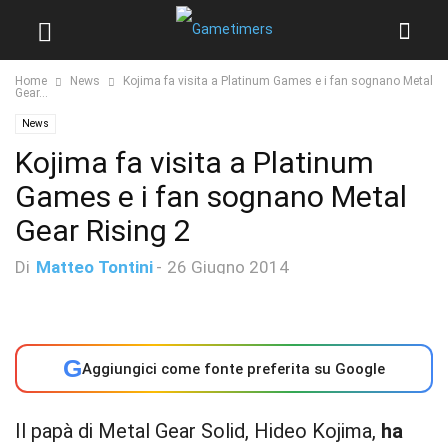
Home
News
Kojima fa visita a Platinum Games e i fan sognano Metal
Gear...
News
Kojima fa visita a Platinum
Games e i fan sognano Metal
Gear Rising 2
Di
Matteo Tontini
-
26 Giugno 2014
G
Aggiungici come fonte preferita su Google
Il papà di Metal Gear Solid, Hideo Kojima,
ha