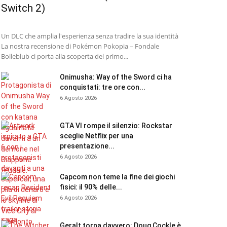
Switch 2)
Un DLC che amplia l'esperienza senza tradire la sua identità
La nostra recensione di Pokémon Pokopia – Fondale
Bolleblub ci porta alla scoperta del primo...
Onimusha: Way of the Sword ci ha
conquistati: tre ore con...
6 Agosto 2026
GTA VI rompe il silenzio: Rockstar
sceglie Netflix per una
presentazione...
6 Agosto 2026
Capcom non teme la fine dei giochi
fisici: il 90% delle...
6 Agosto 2026
Geralt torna davvero: Doug Cockle è