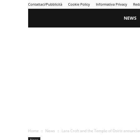
Contattaci/Pubblicità
Cookie Policy
Informativa Privacy
Red
Gametime
NEWS
Home
News
Lara Croft and the Temple of Osiris annunciat
News