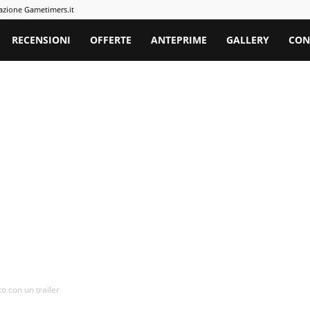
azione Gametimers.it
rs
RECENSIONI
OFFERTE
ANTEPRIME
GALLERY
CON
o con un trailer