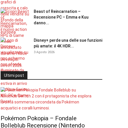
Beast of Reincarnation –
Recensione PC – Emma e Kuu
danno...
Disney+ perde una delle sue funzioni
più amate: il 4K HDR...
3 Agosto 2026
Ultimi post
Pokémon Pokopia – Fondale
Bolleblub Recensione (Nintendo