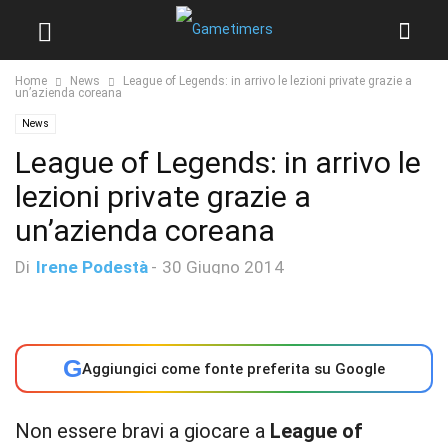
Home
News
League of Legends: in arrivo le lezioni private grazie a
un’azienda coreana
News
League of Legends: in arrivo le
lezioni private grazie a
un’azienda coreana
Di
Irene Podestà
-
30 Giugno 2014
G
Aggiungici come fonte preferita su Google
Non essere bravi a giocare a
League of