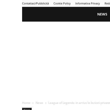
Contattaci/Pubblicità
Cookie Policy
Informativa Privacy
Red
Gametime
NEWS
Home
News
League of Legends: in arrivo le lezioni priva
News