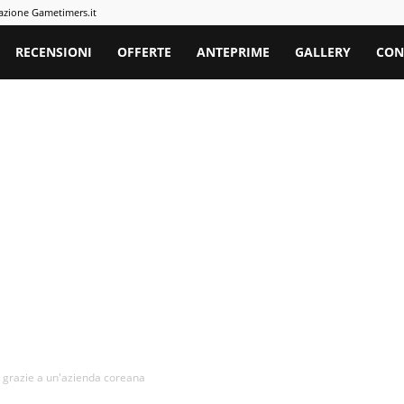
azione Gametimers.it
rs
RECENSIONI
OFFERTE
ANTEPRIME
GALLERY
CON
te grazie a un'azienda coreana