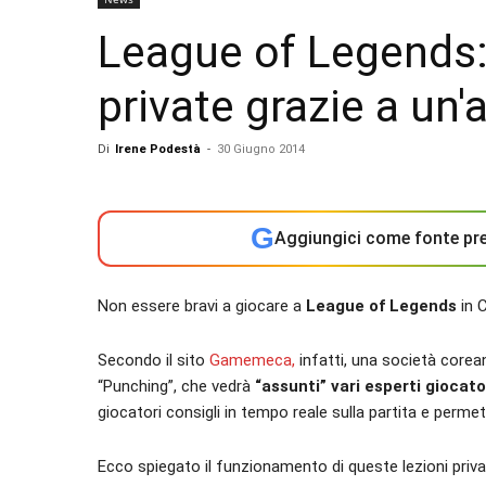
League of Legends: i
private grazie a un
Di
Irene Podestà
-
30 Giugno 2014
G
Aggiungici come fonte pre
Non essere bravi a giocare a
League of Legends
in 
Secondo il sito
Gamemeca,
infatti, una società core
“Punching”, che vedrà
“assunti” vari esperti giocato
giocatori consigli in tempo reale sulla partita e permett
Ecco spiegato il funzionamento di queste lezioni privat