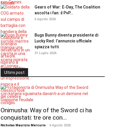
Gears of War: E-Day, The Coalition
ascolta i fan: il PvP...
6 Agosto 2026
Bugs Bunny diventa presidente di
Lucky Red: l’annuncio ufficiale
spiazza tutti
31 Luglio 2026
Ultimi post
Onimusha: Way of the Sword ci ha
conquistati: tre ore con...
Nicholas Maurizio Mercurio
-
6 Agosto 2026