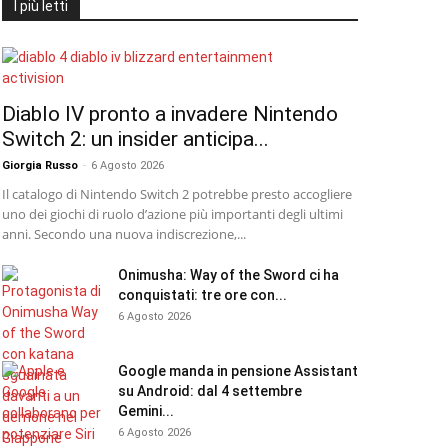
I più letti
Diablo IV pronto a invadere Nintendo
Switch 2: un insider anticipa...
Giorgia Russo
-
6 Agosto 2026
Il catalogo di Nintendo Switch 2 potrebbe presto accogliere
uno dei giochi di ruolo d’azione più importanti degli ultimi
anni. Secondo una nuova indiscrezione,...
Onimusha: Way of the Sword ci ha
conquistati: tre ore con...
6 Agosto 2026
Google manda in pensione Assistant
su Android: dal 4 settembre
Gemini...
6 Agosto 2026