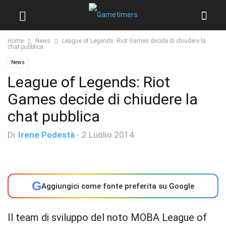
Home
News
League of Legends: Riot Games decide di chiudere la
chat pubblica
News
League of Legends: Riot
Games decide di chiudere la
chat pubblica
Di
Irene Podestà
-
2 Luglio 2014
G
Aggiungici come fonte preferita su Google
Il team di sviluppo del noto MOBA League of