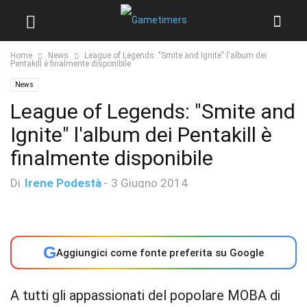
Home
News
League of Legends: "Smite and Ignite" l'album dei
Pentakill è finalmente disponibile
News
League of Legends: "Smite and
Ignite" l'album dei Pentakill è
finalmente disponibile
Di
Irene Podestà
-
3 Giugno 2014
G
Aggiungici come fonte preferita su Google
A tutti gli appassionati del popolare MOBA di