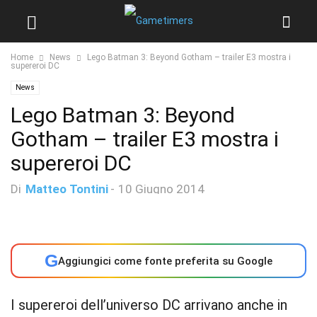
Home
News
Lego Batman 3: Beyond Gotham – trailer E3 mostra i
supereroi DC
News
Lego Batman 3: Beyond
Gotham – trailer E3 mostra i
supereroi DC
Di
Matteo Tontini
-
10 Giugno 2014
G
Aggiungici come fonte preferita su Google
I supereroi dell’universo DC arrivano anche in