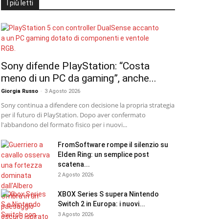
I più letti
Sony difende PlayStation: “Costa
meno di un PC da gaming”, anche...
Giorgia Russo
-
3 Agosto 2026
Sony continua a difendere con decisione la propria strategia
per il futuro di PlayStation. Dopo aver confermato
l'abbandono del formato fisico per i nuovi...
FromSoftware rompe il silenzio su
Elden Ring: un semplice post
scatena...
2 Agosto 2026
XBOX Series S supera Nintendo
Switch 2 in Europa: i nuovi...
3 Agosto 2026