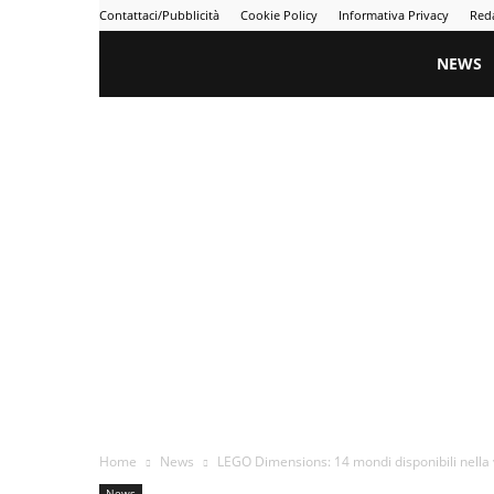
Contattaci/Pubblicità
Cookie Policy
Informativa Privacy
Red
Gametime
NEWS
Home
News
LEGO Dimensions: 14 mondi disponibili nella 
News