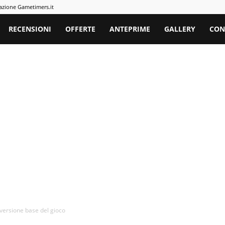
azione Gametimers.it
rs
RECENSIONI
OFFERTE
ANTEPRIME
GALLERY
CON
versione base del gioco