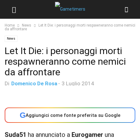
Home
News
Let It Die: i personaggi morti respawneranno come nemici
da affrontare
News
Let It Die: i personaggi morti
respawneranno come nemici
da affrontare
Di
Domenico De Rosa
-
3 Luglio 2014
G
Aggiungici come fonte preferita su Google
Suda51
ha annunciato a
Eurogamer
una