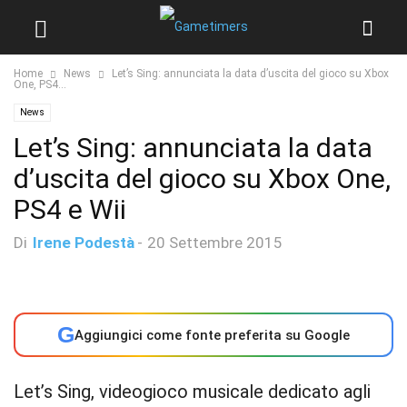
Home
News
Let’s Sing: annunciata la data d’uscita del gioco su Xbox
One, PS4...
News
Let’s Sing: annunciata la data
d’uscita del gioco su Xbox One,
PS4 e Wii
Di
Irene Podestà
-
20 Settembre 2015
G
Aggiungici come fonte preferita su Google
Let’s Sing, videogioco musicale dedicato agli