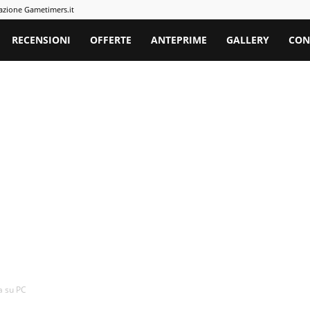
azione Gametimers.it
rs
RECENSIONI
OFFERTE
ANTEPRIME
GALLERY
CON
ma su PC