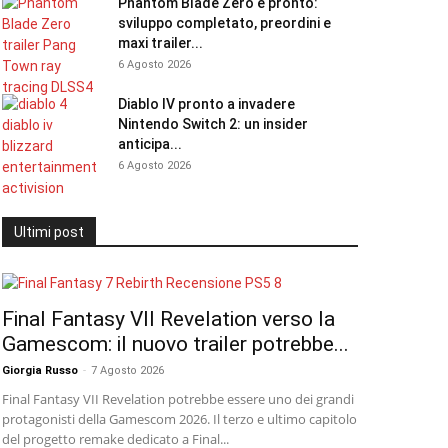
Phantom Blade Zero è pronto:
sviluppo completato, preordini e
maxi trailer...
6 Agosto 2026
Diablo IV pronto a invadere
Nintendo Switch 2: un insider
anticipa...
6 Agosto 2026
Ultimi post
Final Fantasy VII Revelation verso la
Gamescom: il nuovo trailer potrebbe...
Giorgia Russo
-
7 Agosto 2026
Final Fantasy VII Revelation potrebbe essere uno dei grandi
protagonisti della Gamescom 2026. Il terzo e ultimo capitolo
del progetto remake dedicato a Final...