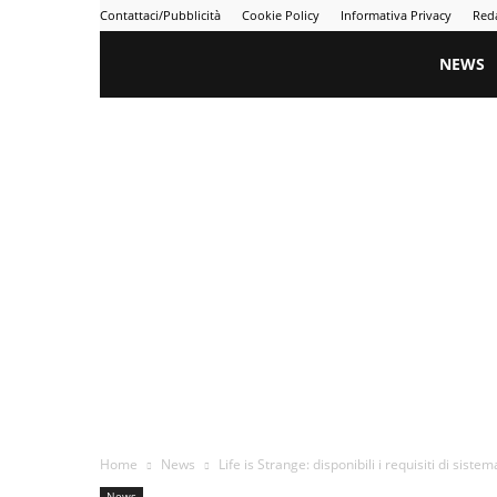
Contattaci/Pubblicità
Cookie Policy
Informativa Privacy
Red
Gametime
NEWS
Home
News
Life is Strange: disponibili i requisiti di siste
News