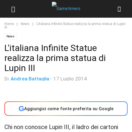
Home
News
L'italiana Infinite Statue realizza la prima statua di Lupin
III
News
L'italiana Infinite Statue
realizza la prima statua di
Lupin III
Di
Andrea Battaglia
-
17 Luglio 2014
G
Aggiungici come fonte preferita su Google
Chi non conosce Lupin III, il ladro dei cartoni