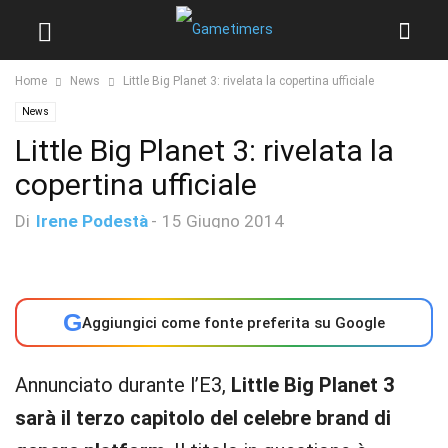
Home
News
Little Big Planet 3: rivelata la copertina ufficiale
News
Little Big Planet 3: rivelata la
copertina ufficiale
Di
Irene Podestà
-
15 Giugno 2014
G
Aggiungici come fonte preferita su Google
Annunciato durante l’E3,
Little Big Planet 3
sarà il terzo capitolo del celebre brand di