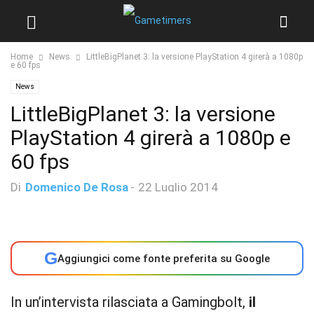
Home
News
LittleBigPlanet 3: la versione PlayStation 4 girerà a 1080p
e 60 fps
News
LittleBigPlanet 3: la versione
PlayStation 4 girerà a 1080p e
60 fps
Di
Domenico De Rosa
-
22 Luglio 2014
G
Aggiungici come fonte preferita su Google
In un’intervista rilasciata a Gamingbolt,
il