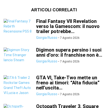
ARTICOLI CORRELATI
Final Fantasy VII Revelation
verso la Gamescom: il nuovo
trailer potrebbe...
Giorgia Russo
-
7 Agosto 2026
Digimon supera persino i suoi
anni d’oro: il franchise non è...
Giorgia Russo
-
7 Agosto 2026
GTA VI, Take-Two mette un
freno ai timori: “Alta fiducia”
nell’uscita...
Giorgia Russo
-
7 Agosto 2026
Octopath Traveler 3, Square