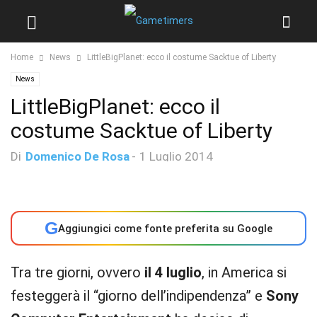
Home
News
LittleBigPlanet: ecco il costume Sacktue of Liberty
News
LittleBigPlanet: ecco il
costume Sacktue of Liberty
Di
Domenico De Rosa
-
1 Luglio 2014
G
Aggiungici come fonte preferita su Google
Tra tre giorni, ovvero
il 4 luglio
, in America si
festeggerà il “giorno dell’indipendenza” e
Sony