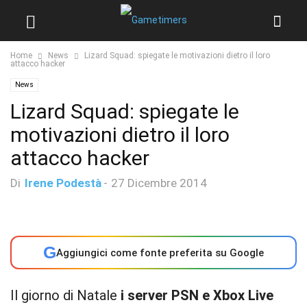
Home
News
Lizard Squad: spiegate le motivazioni dietro il loro
attacco hacker
News
Lizard Squad: spiegate le
motivazioni dietro il loro
attacco hacker
Di
Irene Podestà
-
27 Dicembre 2014
G
Aggiungici come fonte preferita su Google
Il giorno di Natale
i server PSN e Xbox Live