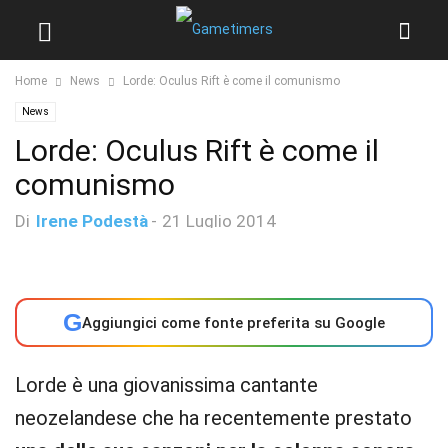
Home
News
Lorde: Oculus Rift è come il comunismo
News
Lorde: Oculus Rift è come il
comunismo
Di
Irene Podestà
-
21 Luglio 2014
G
Aggiungici come fonte preferita su Google
Lorde è una giovanissima cantante
neozelandese che ha recentemente prestato