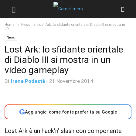
Home
News
Lost Ark: lo sfidante orientale di Diablo III si mostra in
un...
News
Lost Ark: lo sfidante orientale
di Diablo III si mostra in un
video gameplay
Di
Irene Podestà
-
21 Novembre 2014
G
Aggiungici come fonte preferita su Google
Lost Ark è un hack’n’ slash con componente