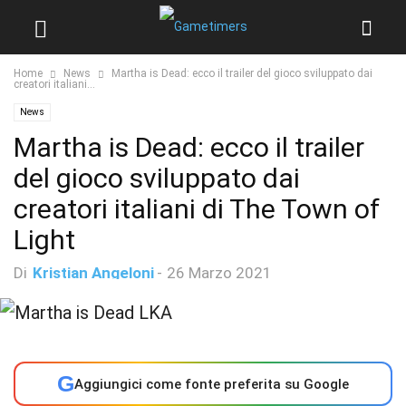
Home
News
Martha is Dead: ecco il trailer del gioco sviluppato dai
creatori italiani...
News
Martha is Dead: ecco il trailer
del gioco sviluppato dai
creatori italiani di The Town of
Light
Di
Kristian Angeloni
-
26 Marzo 2021
G
Aggiungici come fonte preferita su Google