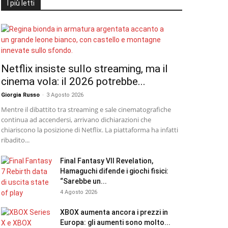
I più letti
Netflix insiste sullo streaming, ma il
cinema vola: il 2026 potrebbe...
Giorgia Russo
-
3 Agosto 2026
Mentre il dibattito tra streaming e sale cinematografiche
continua ad accendersi, arrivano dichiarazioni che
chiariscono la posizione di Netflix. La piattaforma ha infatti
ribadito...
Final Fantasy VII Revelation,
Hamaguchi difende i giochi fisici:
“Sarebbe un...
4 Agosto 2026
XBOX aumenta ancora i prezzi in
Europa: gli aumenti sono molto...