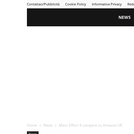
Contattaci/Pubblicità
Cookie Policy
Informativa Privacy
Red
Gametime
NEWS
Home
News
Mass Effect 4 compare su Amazon UK
News