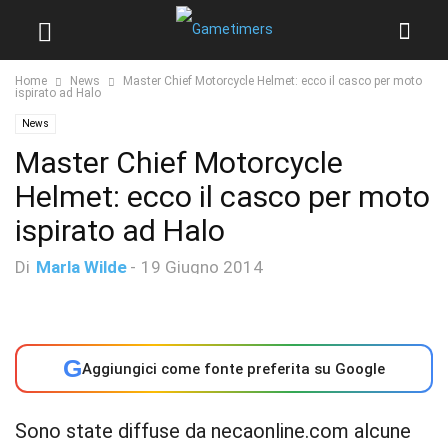
Home
News
Master Chief Motorcycle Helmet: ecco il casco per moto
ispirato ad Halo
News
Master Chief Motorcycle
Helmet: ecco il casco per moto
ispirato ad Halo
Di
Marla Wilde
-
19 Giugno 2014
G
Aggiungici come fonte preferita su Google
Sono state diffuse da necaonline.com alcune