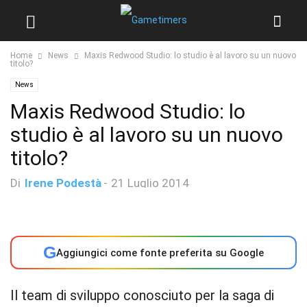
Home
News
Maxis Redwood Studio: lo studio è al lavoro su un nuovo
titolo?
News
Maxis Redwood Studio: lo
studio è al lavoro su un nuovo
titolo?
Di
Irene Podestà
-
21 Luglio 2014
G
Aggiungici come fonte preferita su Google
Il team di sviluppo conosciuto per la saga di