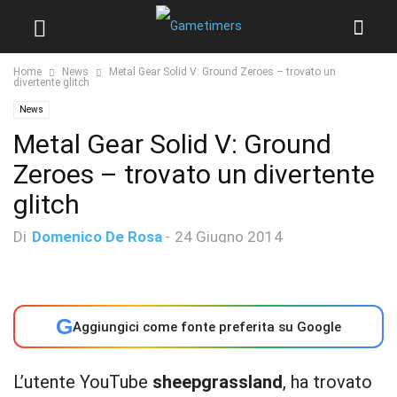
Home
News
Metal Gear Solid V: Ground Zeroes – trovato un
divertente glitch
News
Metal Gear Solid V: Ground
Zeroes – trovato un divertente
glitch
Di
Domenico De Rosa
-
24 Giugno 2014
G
Aggiungici come fonte preferita su Google
L’utente YouTube
sheepgrassland
, ha trovato