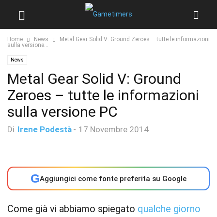
Home
News
Metal Gear Solid V: Ground Zeroes – tutte le informazioni
sulla versione...
News
Metal Gear Solid V: Ground
Zeroes – tutte le informazioni
sulla versione PC
Di
Irene Podestà
-
17 Novembre 2014
G
Aggiungici come fonte preferita su Google
Come già vi abbiamo spiegato
qualche giorno